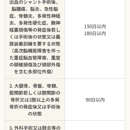
出血のシャント手術後、
脳腫瘍、脳炎、急性脳
症、脊髄炎、多発性神経
炎、多発性硬化症、腕神
150日以内
経叢損傷等の発症後若し
180日以内
くは手術後の状態又は義
肢装着訓練を要する状態
（高次脳機能障害を伴っ
た重症脳血管障害、重度
の頸椎損傷及び頭部外傷
を含む多部位外傷）
2. 大腿骨、骨盤、脊髄、
股関節若しくは膝関節の
骨折又は2肢以上の多発
90日以内
骨折の発症後又は手術後
の状態
3. 外科手術又は肺炎等の